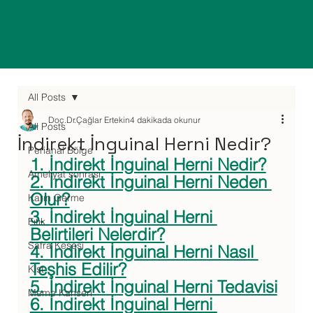
All Posts
Doç.Dr.Çağlar Ertekin
4 dakikada okunur
All Posts
İndirekt İnguinal Herni Nedir?
Perianal Bölge
1. İndirekt İnguinal Herni Nedir?
Ameliyat sonrası
2. İndirekt İnguinal Herni Neden 
Olur?
Karın Germe
3. İndirekt İnguinal Herni 
Fıtık
Belirtileri Nelerdir?
Safra Kesesi
4. İndirekt İnguinal Herni Nasıl 
Teşhis Edilir?
Kist
5. İndirekt İnguinal Herni Tedavisi
Meme Kanseri
6. İndirekt İnguinal Herni 