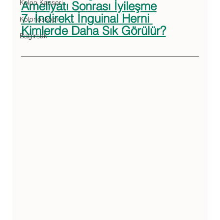
Kolon Kanseri
Ameliyatı Sonrası İyileşme
7. İndirekt İnguinal Herni 
Kolonoskopi
Kimlerde Daha Sık Görülür?
Bağırsak