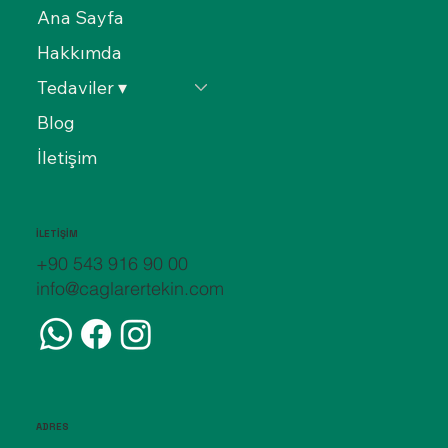
Ana Sayfa
Hakkımda
Tedaviler ▾
Blog
İletişim
İLETİŞİM
+90 543 916 90 00
info@caglarertekin.com
ADRES