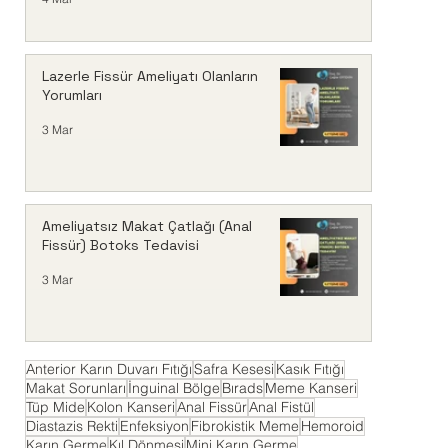
Lazerle Fissür Ameliyatı Olanların
Yorumları
3 Mar
Ameliyatsız Makat Çatlağı (Anal
Fissür) Botoks Tedavisi
3 Mar
Anterior Karın Duvarı Fıtığı
Safra Kesesi
Kasık Fıtığı
Makat Sorunları
İnguinal Bölge
Bırads
Meme Kanseri
Tüp Mide
Kolon Kanseri
Anal Fissür
Anal Fistül
Diastazis Rekti
Enfeksiyon
Fibrokistik Meme
Hemoroid
Karın Germe
Kıl Dönmesi
Mini Karın Germe