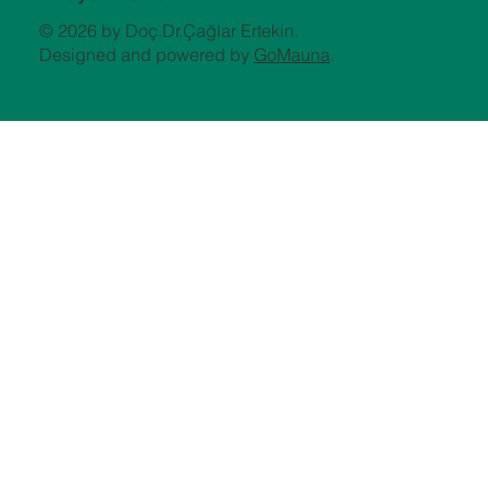
© 2026 by Doç.Dr.Çağlar Ertekin.
Designed and powered by
GoMauna
.