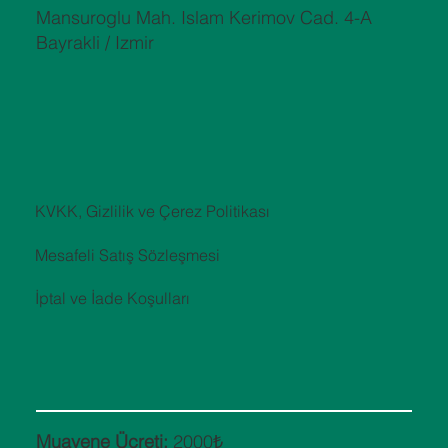
Mansuroglu Mah. Islam Kerimov Cad. 4-A
Bayrakli / Izmir
KVKK, Gizlilik ve Çerez Politikası
Mesafeli Satış Sözleşmesi
İptal ve İade Koşulları
Muayene Ücreti:
2000₺