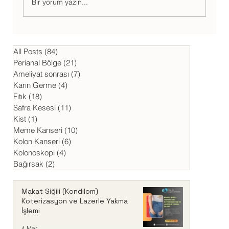
Bir yorum yazın...
Supravezikal Herni (Belirtileri
veTedavisi)
All Posts
(84)
84 yazı
Perianal Bölge
(21)
21 yazı
Ameliyat sonrası
(7)
7 yazı
Karın Germe
(4)
4 yazı
Fıtık
(18)
18 yazı
Safra Kesesi
(11)
11 yazı
Kist
(1)
1 yazı
Meme Kanseri
(10)
10 yazı
Kolon Kanseri
(6)
6 yazı
Kolonoskopi
(4)
4 yazı
Bağırsak
(2)
2 yazı
Makat Siğili (Kondilom)
Koterizasyon ve Lazerle Yakma
İşlemi
4 Mar