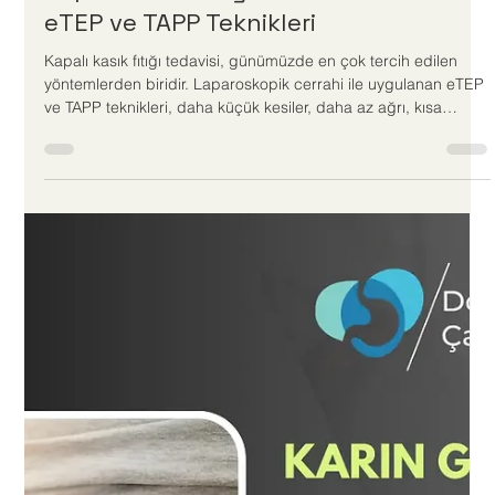
Doç.Dr.Çağlar Ertekin
6 dakikada okunur
Kapalı Kasık Fıtığı Tedavisi: Modern
eTEP ve TAPP Teknikleri
Kapalı kasık fıtığı tedavisi, günümüzde en çok tercih edilen
yöntemlerden biridir. Laparoskopik cerrahi ile uygulanan eTEP
ve TAPP teknikleri, daha küçük kesiler, daha az ağrı, kısa
sürede iyileşme ve estetik açıdan avantajlı sonuçlar sunar.