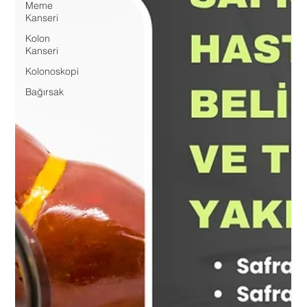
Meme
Kanseri
Kolon
Kanseri
Kolonoskopi
Bağırsak