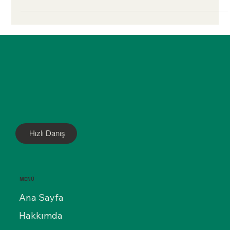
Karın Germe Ameliyatı Sonrası
İyileşme Süreci
Karın germe ameliyatı sonrası iyileşme süreci hastaların en çok
merak ettiği konular arasındadır. Ameliyat sonrası dikkat
edilmesi gerekenler, ağrı ve ödemin ne zaman geçeceği, korse
kullanımı ve işe dönüş süresi doğru bakım ile daha hızlı ve
konforlu bir şekilde ilerler. Bu yazımızda adım adım iyileşme
sürecini ve olası riskleri bulabilirsiniz.
Hızlı Danış