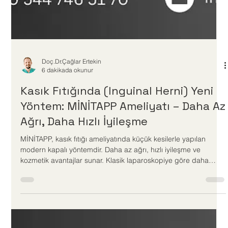
Doç.Dr.Çağlar Ertekin
6 dakikada okunur
Kasık Fıtığında (Inguinal Herni) Yeni
Yöntem: MİNİTAPP Ameliyatı – Daha Az
Ağrı, Daha Hızlı İyileşme
MİNİTAPP, kasık fıtığı ameliyatında küçük kesilerle yapılan
modern kapalı yöntemdir. Daha az ağrı, hızlı iyileşme ve
kozmetik avantajlar sunar. Klasik laparoskopiye göre daha
küçük trokarlar kullanılır, çoğu hasta kısa sürede günlük
yaşama döner. Uygunluğunuzu öğrenmek için muayene