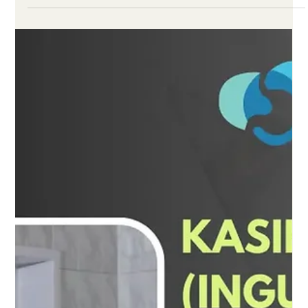
hakkında merak edilen sorulara net ve anlaşılır cevaplar
bulabilirsiniz.