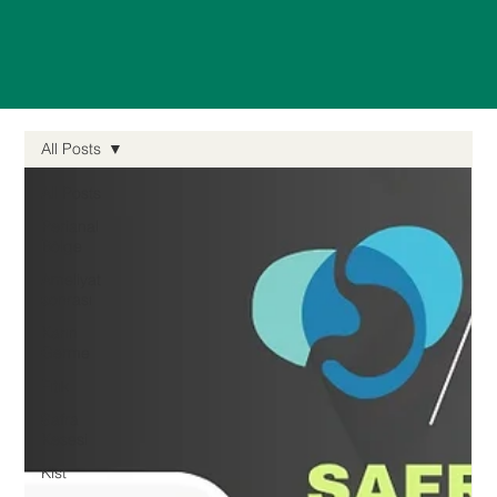
All Posts
All Posts
Perianal
Bölge
Ameliyat
sonrası
Karın
Germe
Fıtık
Safra
Kesesi
Kist