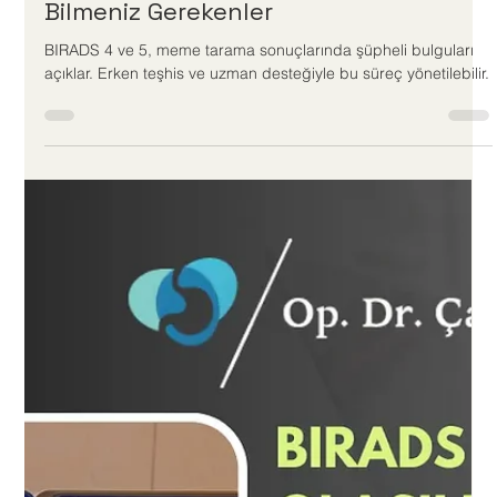
Doç.Dr.Çağlar Ertekin
6 dakikada okunur
BIRADS 4 ve 5 Kategorileri Hakkında
Bilmeniz Gerekenler
BIRADS 4 ve 5, meme tarama sonuçlarında şüpheli bulguları
açıklar. Erken teşhis ve uzman desteğiyle bu süreç yönetilebilir.