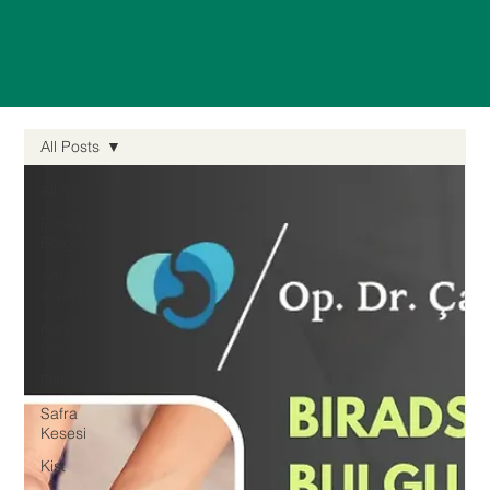
All Posts
All Posts
Perianal
Bölge
Ameliyat
sonrası
Karın
Germe
Fıtık
Safra
Kesesi
Kist