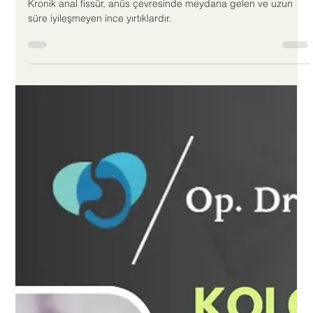
Doç.Dr.Çağlar Ertekin
6 dakikada okunur
Kronik Fissür İyileşir Mi?
Kronik anal fissür, anüs çevresinde meydana gelen ve uzun
süre iyileşmeyen ince yırtıklardır.