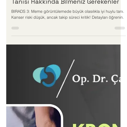
Doç.Dr.Çağlar Ertekin
6 dakikada okunur
BIRADS 3: Büyük Olasılıkla İyi Huylu-
Tanısı Hakkında Bilmeniz Gerekenler
BIRADS 3: Meme görüntülemede büyük olasılıkla iyi huylu tanı.
Kanser riski düşük, ancak takip süreci kritik! Detayları öğrenin.