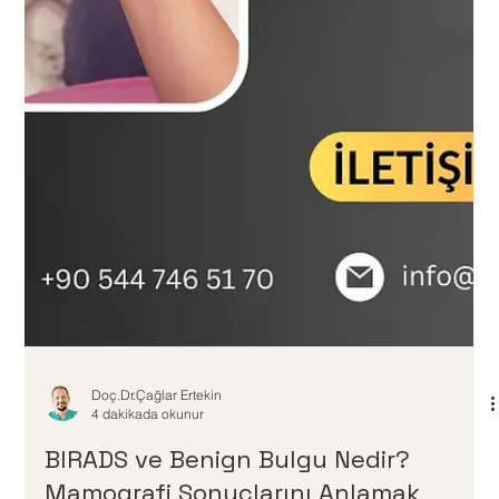
Doç.Dr.Çağlar Ertekin
4 dakikada okunur