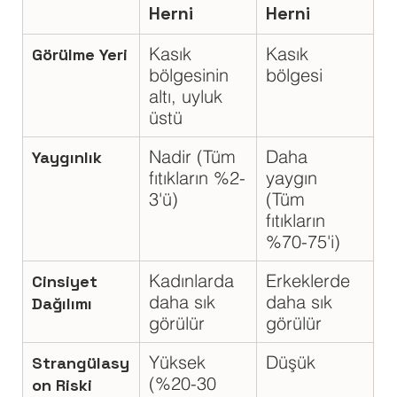
Herni
Herni
Kasık 
Kasık 
Görülme Yeri
bölgesinin 
bölgesi
altı, uyluk 
üstü
Nadir (Tüm 
Daha 
Yaygınlık
fıtıkların %2-
yaygın 
3'ü)
(Tüm 
fıtıkların 
%70-75'i)
Kadınlarda 
Erkeklerde 
Cinsiyet 
daha sık 
daha sık 
Dağılımı
görülür
görülür
Yüksek 
Düşük
Strangülasy
(%20-30 
on Riski