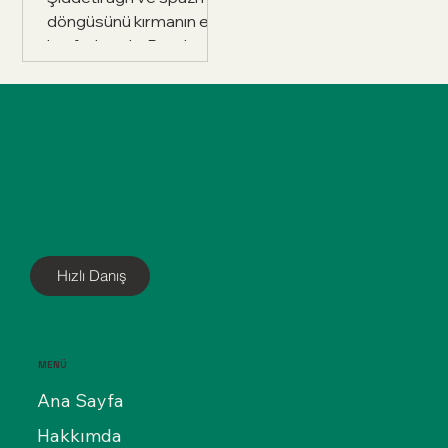
sisteminin önemi
döngüsünü kırmanın en
hakkında tüm merak
konforlu yolu: Botoks.
edilenleri bu yazımızda
Makat çatlağı (anal
bir araya getirdik.
fissür) tedavisinde
cerrahi kesi olmadan,
sadece 5 dakikada
sağlığınıza kavuşun.
Ameliyatsız yöntemin
tüm detaylarını
rehberimizde inceleyin.
Hızlı Danış
MENÜ
Ana Sayfa
Hakkımda