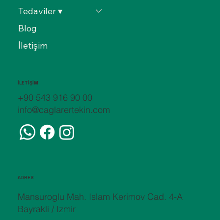
Tedaviler ▾
Blog
İletişim
İLETİŞİM
+90 543 916 90 00
info@caglarertekin.com
ADRES
Mansuroglu Mah. Islam Kerimov Cad. 4-A
Bayrakli / Izmir