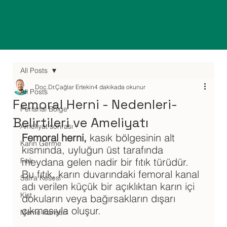
All Posts
Doç.Dr.Çağlar Ertekin
4 dakikada okunur
All Posts
Femoral Herni - Nedenleri-
Perianal Bölge
Belirtileri ve Ameliyatı
Ameliyat sonrası
Femoral herni,
 kasık bölgesinin alt 
Karın Germe
kısmında, uyluğun üst tarafında 
meydana gelen nadir bir fıtık türüdür. 
Fıtık
Bu fıtık, karın duvarındaki femoral kanal 
Safra Kesesi
adı verilen küçük bir açıklıktan karın içi 
Kist
dokuların veya bağırsakların dışarı 
çıkmasıyla oluşur. 
Meme Kanseri