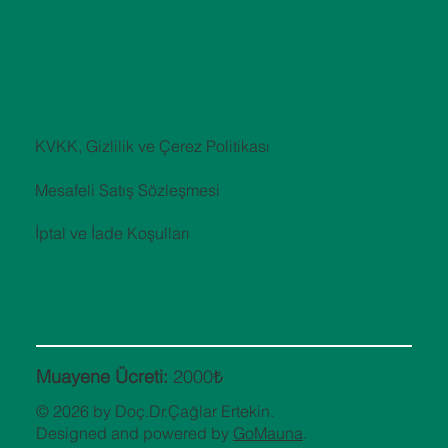
KVKK, Gizlilik ve Çerez Politikası
Mesafeli Satış Sözleşmesi
İptal ve İade Koşulları
Muayene Ücreti:
2000₺
© 2026 by Doç.Dr.Çağlar Ertekin.
Designed and powered by
GoMauna
.