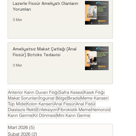
Lazerle Fissür Ameliyatı Olanların
Yorumları
3 Mar
Ameliyatsız Makat Çatlağı (Anal
Fissür) Botoks Tedavisi
3 Mar
Anterior Karın Duvarı Fıtığı
Safra Kesesi
Kasık Fıtığı
Makat Sorunları
İnguinal Bölge
Bırads
Meme Kanseri
Tüp Mide
Kolon Kanseri
Anal Fissür
Anal Fistül
Diastazis Rekti
Enfeksiyon
Fibrokistik Meme
Hemoroid
Karın Germe
Kıl Dönmesi
Mini Karın Germe
Mart 2026
(5)
5 yazı
Şubat 2026
(2)
2 yazı