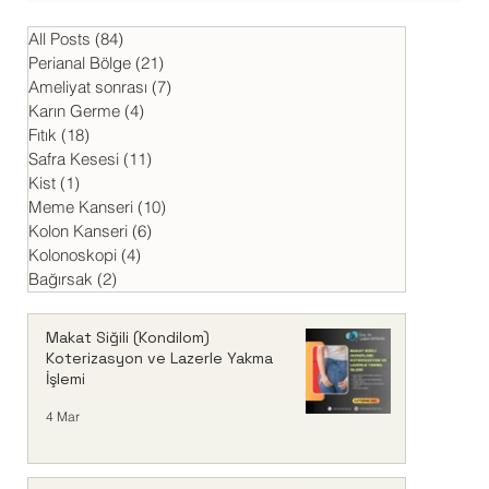
Epigastrik Fıtık (Üst Karın Fıtığı)
Nedir?
All Posts
(84)
84 yazı
Perianal Bölge
(21)
21 yazı
Ameliyat sonrası
(7)
7 yazı
Karın Germe
(4)
4 yazı
Fıtık
(18)
18 yazı
Safra Kesesi
(11)
11 yazı
Kist
(1)
1 yazı
Meme Kanseri
(10)
10 yazı
Kolon Kanseri
(6)
6 yazı
Kolonoskopi
(4)
4 yazı
Bağırsak
(2)
2 yazı
Makat Siğili (Kondilom)
Koterizasyon ve Lazerle Yakma
İşlemi
4 Mar