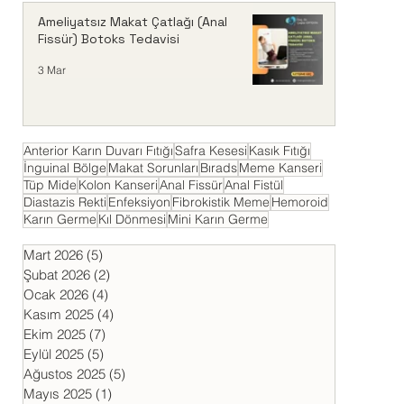
Ameliyatsız Makat Çatlağı (Anal
Fissür) Botoks Tedavisi
3 Mar
Anterior Karın Duvarı Fıtığı
Safra Kesesi
Kasık Fıtığı
İnguinal Bölge
Makat Sorunları
Bırads
Meme Kanseri
Tüp Mide
Kolon Kanseri
Anal Fissür
Anal Fistül
Diastazis Rekti
Enfeksiyon
Fibrokistik Meme
Hemoroid
Karın Germe
Kıl Dönmesi
Mini Karın Germe
Mart 2026
(5)
5 yazı
Şubat 2026
(2)
2 yazı
Ocak 2026
(4)
4 yazı
Kasım 2025
(4)
4 yazı
Ekim 2025
(7)
7 yazı
Eylül 2025
(5)
5 yazı
Ağustos 2025
(5)
5 yazı
Mayıs 2025
(1)
1 yazı