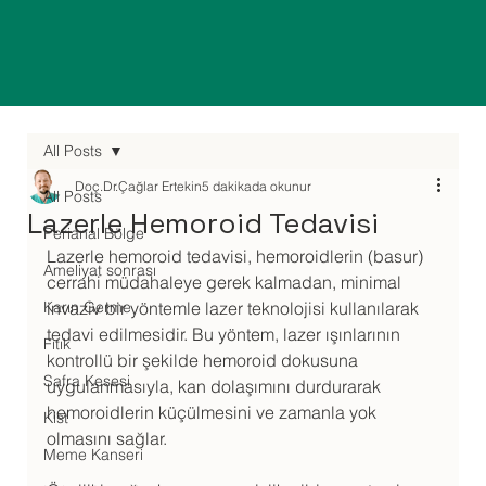
All Posts
Doç.Dr.Çağlar Ertekin
5 dakikada okunur
All Posts
Lazerle Hemoroid Tedavisi
Perianal Bölge
Lazerle hemoroid tedavisi, hemoroidlerin (basur) 
Ameliyat sonrası
cerrahi müdahaleye gerek kalmadan, minimal 
Karın Germe
invaziv bir yöntemle lazer teknolojisi kullanılarak 
tedavi edilmesidir. Bu yöntem, lazer ışınlarının 
Fıtık
kontrollü bir şekilde hemoroid dokusuna 
Safra Kesesi
uygulanmasıyla, kan dolaşımını durdurarak 
hemoroidlerin küçülmesini ve zamanla yok 
Kist
olmasını sağlar.
Meme Kanseri