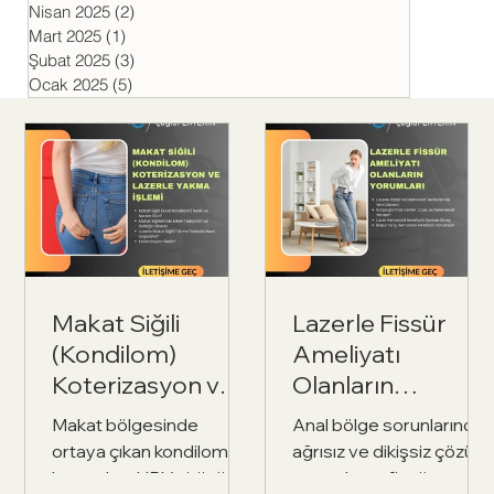
Nisan 2025
(2)
2 yazı
Mart 2025
(1)
1 yazı
Şubat 2025
(3)
3 yazı
Ocak 2025
(5)
5 yazı
Makat Siğili
Lazerle Fissür
(Kondilom)
Ameliyatı
Koterizasyon ve
Olanların
Lazerle Yakma
Yorumları
Makat bölgesinde
Anal bölge sorunlarında
İşlemi
ortaya çıkan kondilom
ağrısız ve dikişsiz çözüm
lezyonları, HPV virüsü
sunan lazer fissür