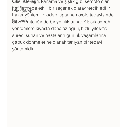
Özellikle ağrı, kanama ve şişlik gibi semptomları 
Kolon Kanseri
hafifletmede etkili bir seçenek olarak tercih edilir. 
Kolonoskopi
Lazer yöntemi, modern tıpta hemoroid tedavisinde 
Bağırsak
devrim niteliğinde bir yenilik sunar. Klasik cerrahi 
yöntemlere kıyasla daha az ağrılı, hızlı iyileşme 
süreci sunan ve hastaların günlük yaşamlarına 
çabuk dönmelerine olanak tanıyan bir tedavi 
yöntemidir.