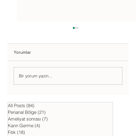
Yorumlar
Bir yorum yazın...
Anal Hematom - Makatta Pıhtı
Toplanması
All Posts
(84)
84 yazı
Perianal Bölge
(21)
21 yazı
Ameliyat sonrası
(7)
7 yazı
Karın Germe
(4)
4 yazı
Fıtık
(18)
18 yazı