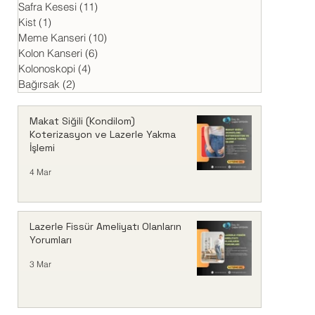
Safra Kesesi
(11)
11 yazı
Kist
(1)
1 yazı
Meme Kanseri
(10)
10 yazı
Kolon Kanseri
(6)
6 yazı
Kolonoskopi
(4)
4 yazı
Bağırsak
(2)
2 yazı
Makat Siğili (Kondilom)
Koterizasyon ve Lazerle Yakma
İşlemi
4 Mar
Lazerle Fissür Ameliyatı Olanların
Yorumları
3 Mar