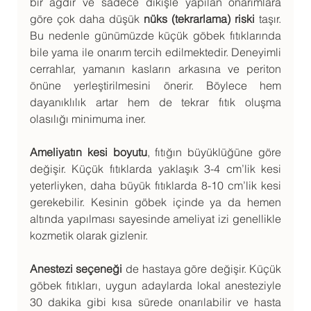
bir ağdır ve sadece dikişle yapılan onarımlara 
göre çok daha düşük 
nüks (tekrarlama) riski
 taşır. 
Bu nedenle günümüzde küçük göbek fıtıklarında 
bile yama ile onarım tercih edilmektedir. Deneyimli 
cerrahlar, yamanın kasların arkasına ve periton 
önüne yerleştirilmesini önerir. Böylece hem 
dayanıklılık artar hem de tekrar fıtık oluşma 
olasılığı minimuma iner.
Ameliyatın kesi boyutu
, fıtığın büyüklüğüne göre 
değişir. Küçük fıtıklarda yaklaşık 3-4 cm’lik kesi 
yeterliyken, daha büyük fıtıklarda 8-10 cm’lik kesi 
gerekebilir. Kesinin göbek içinde ya da hemen 
altında yapılması sayesinde ameliyat izi genellikle 
kozmetik olarak gizlenir.
Anestezi seçeneği
 de hastaya göre değişir. Küçük 
göbek fıtıkları, uygun adaylarda lokal anesteziyle 
30 dakika gibi kısa sürede onarılabilir ve hasta 