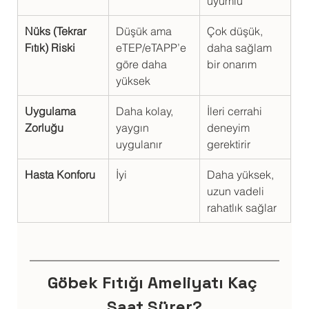
uyumlu
Nüks (Tekrar 
Düşük ama 
Çok düşük, 
Fıtık) Riski
eTEP/eTAPP’e 
daha sağlam 
göre daha 
bir onarım
yüksek
Uygulama 
Daha kolay, 
İleri cerrahi 
Zorluğu
yaygın 
deneyim 
uygulanır
gerektirir
Hasta Konforu
İyi
Daha yüksek, 
uzun vadeli 
rahatlık sağlar
Göbek Fıtığı Ameliyatı Kaç 
Saat Sürer?