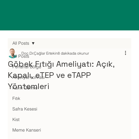
All Posts
Doç.Dr.Çağlar Ertekin
8 dakikada okunur
All Posts
Göbek Fıtığı Ameliyatı: Açık,
Perianal Bölge
Kapalı, eTEP ve eTAPP
Ameliyat sonrası
Yöntemleri
Karın Germe
Fıtık
Safra Kesesi
Kist
Meme Kanseri