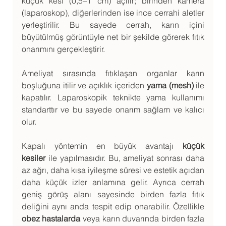
küçük kesi (0,5–1 cm) açılır; birinden kamera 
(laparoskop), diğerlerinden ise ince cerrahi aletler 
yerleştirilir. Bu sayede cerrah, karın içini 
büyütülmüş görüntüyle net bir şekilde görerek fıtık 
onarımını gerçekleştirir.
Ameliyat sırasında fıtıklaşan organlar karın 
boşluğuna itilir ve açıklık içeriden 
yama (mesh)
 ile 
kapatılır. Laparoskopik teknikte yama kullanımı 
standarttır ve bu sayede onarım sağlam ve kalıcı 
olur.
Kapalı yöntemin en büyük avantajı 
küçük 
kesiler
 ile yapılmasıdır. Bu, ameliyat sonrası daha 
az ağrı, daha kısa iyileşme süresi ve estetik açıdan 
daha küçük izler anlamına gelir. Ayrıca cerrah 
geniş görüş alanı sayesinde birden fazla fıtık 
deliğini aynı anda tespit edip onarabilir. Özellikle 
obez hastalarda
 veya karın duvarında birden fazla 