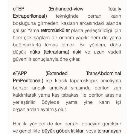
eTEP (Enhanced-view Totally 
Extraperitoneal)
 tekniğinde cerrah karın 
boşluğuna girmeden, kasların arkasındaki alanda 
çalışır. Yama 
retromüsküler
 plana yerleştirildiği için 
hem çok sağlam bir onarım yapılır hem de yama 
bağırsaklarla temas etmez. Bu yöntem, daha 
düşük 
nüks (tekrarlama) riski
 ve uzun vadeli 
güvenilir sonuçlarıyla öne çıkar.
eTAPP (Extended TransAbdominal 
PrePeritoneal)
 ise klasik laparoskopik ameliyata 
benzer, ancak ameliyat sırasında periton zarı 
kaldırılarak yama kas tabakası ile periton arasına 
yerleştirilir. Böylece yama yine karın içi 
organlardan ayrılmış olur.
Her iki yöntem de ileri cerrahi deneyim gerektirir 
ve genellikle 
büyük göbek fıtıkları
 veya 
tekrarlayan 