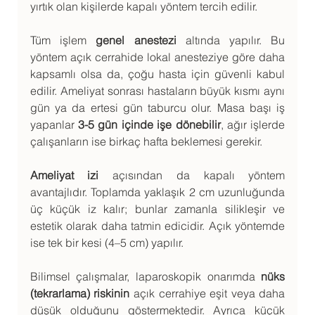
yırtık olan kişilerde kapalı yöntem tercih edilir.
Tüm işlem 
genel anestezi
 altında yapılır. Bu 
yöntem açık cerrahide lokal anesteziye göre daha 
kapsamlı olsa da, çoğu hasta için güvenli kabul 
edilir. Ameliyat sonrası hastaların büyük kısmı aynı 
gün ya da ertesi gün taburcu olur. Masa başı iş 
yapanlar 
3-5 gün içinde işe dönebilir
, ağır işlerde 
çalışanların ise birkaç hafta beklemesi gerekir.
Ameliyat izi
 açısından da kapalı yöntem 
avantajlıdır. Toplamda yaklaşık 2 cm uzunluğunda 
üç küçük iz kalır; bunlar zamanla silikleşir ve 
estetik olarak daha tatmin edicidir. Açık yöntemde 
ise tek bir kesi (4–5 cm) yapılır.
Bilimsel çalışmalar, laparoskopik onarımda 
nüks 
(tekrarlama) riskinin
 açık cerrahiye eşit veya daha 
düşük olduğunu göstermektedir. Ayrıca küçük 