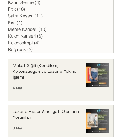
Karın Germe
(4)
4 yazı
Fıtık
(18)
18 yazı
Safra Kesesi
(11)
11 yazı
Kist
(1)
1 yazı
Meme Kanseri
(10)
10 yazı
Kolon Kanseri
(6)
6 yazı
Kolonoskopi
(4)
4 yazı
Bağırsak
(2)
2 yazı
Makat Siğili (Kondilom)
Koterizasyon ve Lazerle Yakma
İşlemi
4 Mar
Lazerle Fissür Ameliyatı Olanların
Yorumları
3 Mar