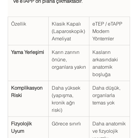
ve eTAPP ön plana çıkmaktadır
.
Özellik
Klasik Kapalı 
eTEP / eTAPP 
(Laparoskopik) 
Modern 
Ameliyat
Yöntemler
Yama Yerleşimi
Karın zarının 
Kasların 
önüne, 
arkasındaki 
organlara yakın
anatomik 
boşluğa
Komplikasyon 
Daha yüksek 
Daha düşük, 
Riski
(yapışma, 
organlarla 
kronik ağrı 
temas yok
riski)
Fizyolojik 
Görece sınırlı
Daha anatomik 
Uyum
ve fizyolojik 