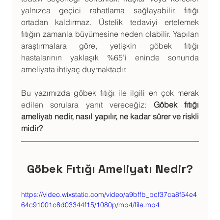
yalnızca geçici rahatlama sağlayabilir, fıtığı 
ortadan kaldırmaz. Üstelik tedaviyi ertelemek 
fıtığın zamanla büyümesine neden olabilir. Yapılan 
araştırmalara göre, yetişkin göbek fıtığı 
hastalarının yaklaşık %65’i eninde sonunda 
ameliyata ihtiyaç duymaktadır.
Bu yazımızda göbek fıtığı ile ilgili en çok merak 
edilen sorulara yanıt vereceğiz: 
Göbek fıtığı 
ameliyatı nedir, nasıl yapılır, ne kadar sürer ve riskli 
midir?
Göbek Fıtığı Ameliyatı Nedir?
https://video.wixstatic.com/video/a9bffb_bcf37ca8f54e4
64c91001c8d03344f15/1080p/mp4/file.mp4