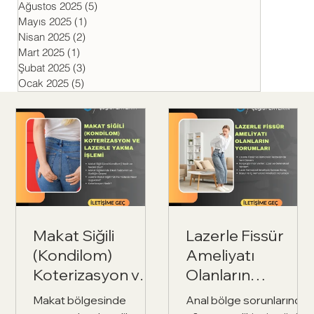
Ağustos 2025
(5)
5 yazı
Mayıs 2025
(1)
1 yazı
Nisan 2025
(2)
2 yazı
Mart 2025
(1)
1 yazı
Şubat 2025
(3)
3 yazı
Ocak 2025
(5)
5 yazı
Makat Siğili
Lazerle Fissür
(Kondilom)
Ameliyatı
Koterizasyon ve
Olanların
Lazerle Yakma
Yorumları
Makat bölgesinde
Anal bölge sorunlarında
İşlemi