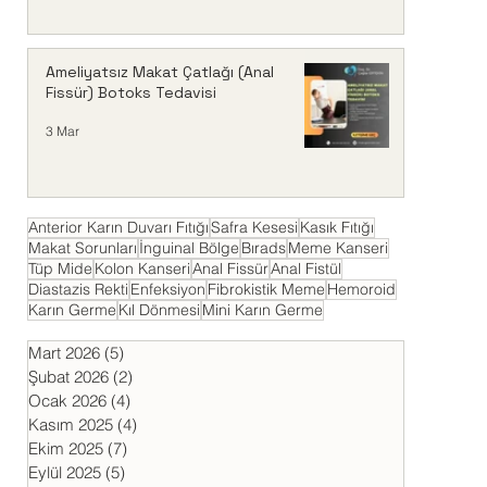
Ameliyatsız Makat Çatlağı (Anal
Fissür) Botoks Tedavisi
3 Mar
Anterior Karın Duvarı Fıtığı
Safra Kesesi
Kasık Fıtığı
Makat Sorunları
İnguinal Bölge
Bırads
Meme Kanseri
Tüp Mide
Kolon Kanseri
Anal Fissür
Anal Fistül
Diastazis Rekti
Enfeksiyon
Fibrokistik Meme
Hemoroid
Karın Germe
Kıl Dönmesi
Mini Karın Germe
Mart 2026
(5)
5 yazı
Şubat 2026
(2)
2 yazı
Ocak 2026
(4)
4 yazı
Kasım 2025
(4)
4 yazı
Ekim 2025
(7)
7 yazı
Eylül 2025
(5)
5 yazı