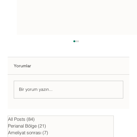
Yorumlar
Bir yorum yazın...
Göbek Fıtığı: Belirtileri, Boğulması ve
Patlama Durumu
All Posts
(84)
84 yazı
Perianal Bölge
(21)
21 yazı
Ameliyat sonrası
(7)
7 yazı