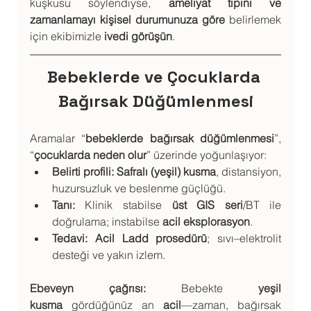
kuşkusu söylendiyse, 
ameliyat tipini ve 
zamanlamayı kişisel durumunuza göre
 belirlemek 
için ekibimizle 
ivedi görüşün
.
Bebeklerde ve Çocuklarda 
Bağırsak Düğümlenmesi
Aramalar “
bebeklerde bağırsak düğümlenmesi
”, 
“
çocuklarda neden olur
” üzerinde yoğunlaşıyor:
Belirti profili:
Safralı (yeşil) kusma
, distansiyon, 
huzursuzluk ve beslenme güçlüğü.
Tanı:
 Klinik stabilse 
üst GIS seri
/BT ile 
doğrulama; instabilse 
acil eksplorasyon
.
Tedavi:
Acil Ladd prosedürü
; sıvı–elektrolit 
desteği ve yakın izlem.
Ebeveyn çağrısı:
 Bebekte 
yeşil 
kusma
 gördüğünüz an 
acil
—zaman, bağırsak 