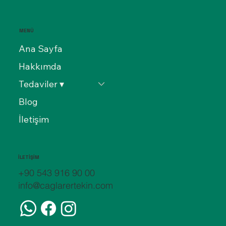
MENÜ
Ana Sayfa
Hakkımda
Tedaviler ▾
Blog
İletişim
İLETİŞİM
+90 543 916 90 00
info@caglarertekin.com