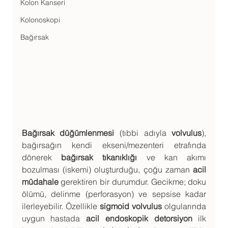
Kolon Kanseri
Kolonoskopi
Bağırsak
Bağırsak düğümlenmesi
 (tıbbi adıyla 
volvulus
), 
bağırsağın kendi ekseni/mezenteri etrafında 
dönerek 
bağırsak tıkanıklığı
 ve kan akımı 
bozulması (iskemi) oluşturduğu, çoğu zaman 
acil 
müdahale
 gerektiren bir durumdur. Gecikme; doku 
ölümü, delinme (perforasyon) ve sepsise kadar 
ilerleyebilir. Özellikle 
sigmoid volvulus
 olgularında 
uygun hastada 
acil endoskopik detorsiyon
 ilk 