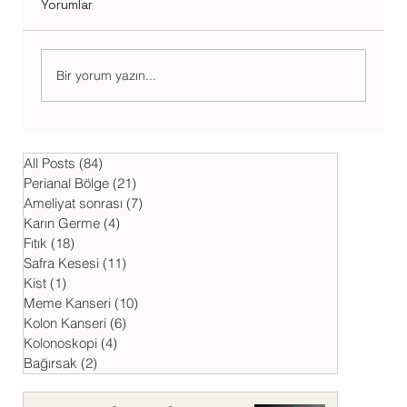
Yorumlar
Bir yorum yazın...
Safra Kesesi Hastalıkları Belirtiler, Tanı
ve Tedavi Yaklaşımları
All Posts
(84)
84 yazı
Perianal Bölge
(21)
21 yazı
Ameliyat sonrası
(7)
7 yazı
Karın Germe
(4)
4 yazı
Fıtık
(18)
18 yazı
Safra Kesesi
(11)
11 yazı
Kist
(1)
1 yazı
Meme Kanseri
(10)
10 yazı
Kolon Kanseri
(6)
6 yazı
Kolonoskopi
(4)
4 yazı
Bağırsak
(2)
2 yazı