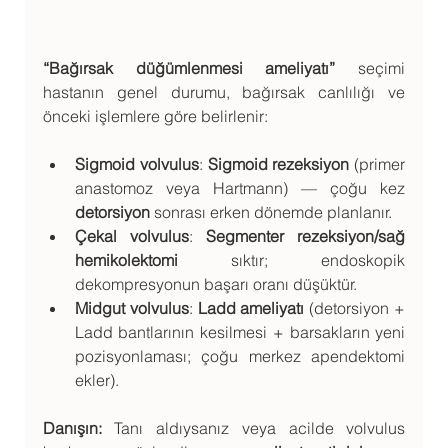
“Bağırsak düğümlenmesi ameliyatı”
 seçimi 
hastanın genel durumu, bağırsak canlılığı ve 
önceki işlemlere göre belirlenir:
Sigmoid volvulus
: 
Sigmoid rezeksiyon
 (primer 
anastomoz veya Hartmann) — çoğu kez 
detorsiyon
 sonrası erken dönemde planlanır.
Çekal volvulus
: 
Segmenter rezeksiyon/sağ 
hemikolektomi
 sıktır; endoskopik 
dekompresyonun başarı oranı düşüktür.
Midgut volvulus
: 
Ladd ameliyatı
 (detorsiyon + 
Ladd bantlarının kesilmesi + barsakların yeni 
pozisyonlaması; çoğu merkez apendektomi 
ekler).
Danışın:
 Tanı aldıysanız veya acilde volvulus 