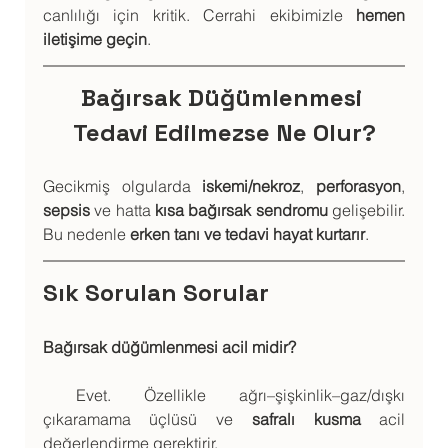
canlılığı için kritik. Cerrahi ekibimizle 
hemen 
iletişime geçin
.
Bağırsak Düğümlenmesi 
Tedavi Edilmezse Ne Olur?
Gecikmiş olgularda 
iskemi/nekroz
, 
perforasyon
, 
sepsis
 ve hatta 
kısa bağırsak sendromu
 gelişebilir. 
Bu nedenle 
erken tanı ve tedavi hayat kurtarır
.
Sık Sorulan Sorular
Bağırsak düğümlenmesi acil midir?
 Evet. Özellikle ağrı–şişkinlik–gaz/dışkı 
çıkaramama üçlüsü ve 
safralı kusma
 acil 
değerlendirme gerektirir.