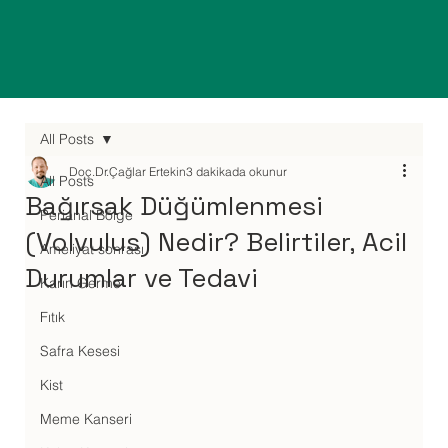
All Posts
Doç.Dr.Çağlar Ertekin
3 dakikada okunur
All Posts
Bağırsak Düğümlenmesi
Perianal Bölge
(Volvulus) Nedir? Belirtiler, Acil
Ameliyat sonrası
Durumlar ve Tedavi
Karın Germe
Fıtık
Safra Kesesi
Kist
Meme Kanseri