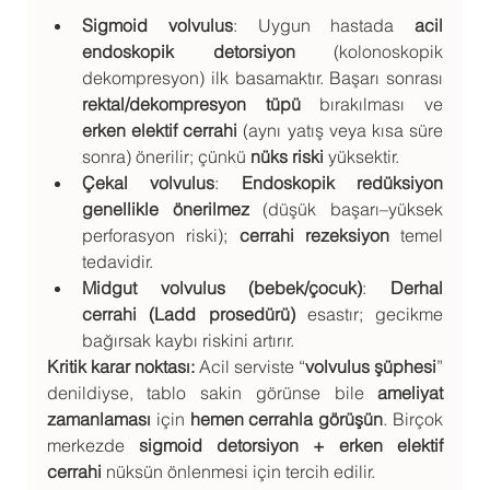
Sigmoid volvulus
: Uygun hastada 
acil 
endoskopik detorsiyon
 (kolonoskopik 
dekompresyon) ilk basamaktır. Başarı sonrası 
rektal/dekompresyon tüpü
 bırakılması ve 
erken elektif cerrahi
 (aynı yatış veya kısa süre 
sonra) önerilir; çünkü 
nüks riski
 yüksektir.
Çekal volvulus
: 
Endoskopik redüksiyon 
genellikle önerilmez
 (düşük başarı–yüksek 
perforasyon riski); 
cerrahi rezeksiyon
 temel 
tedavidir.
Midgut volvulus (bebek/çocuk)
: 
Derhal 
cerrahi (Ladd prosedürü)
 esastır; gecikme 
bağırsak kaybı riskini artırır.
Kritik karar noktası:
 Acil serviste “
volvulus şüphesi
” 
denildiyse, tablo sakin görünse bile 
ameliyat 
zamanlaması
 için 
hemen cerrahla görüşün
. Birçok 
merkezde 
sigmoid detorsiyon + erken elektif 
cerrahi
 nüksün önlenmesi için tercih edilir.