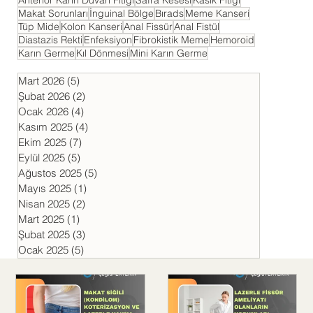
Makat Sorunları
İnguinal Bölge
Bırads
Meme Kanseri
Tüp Mide
Kolon Kanseri
Anal Fissür
Anal Fistül
Diastazis Rekti
Enfeksiyon
Fibrokistik Meme
Hemoroid
Karın Germe
Kıl Dönmesi
Mini Karın Germe
Mart 2026
(5)
5 yazı
Şubat 2026
(2)
2 yazı
Ocak 2026
(4)
4 yazı
Kasım 2025
(4)
4 yazı
Ekim 2025
(7)
7 yazı
Eylül 2025
(5)
5 yazı
Ağustos 2025
(5)
5 yazı
Mayıs 2025
(1)
1 yazı
Nisan 2025
(2)
2 yazı
Mart 2025
(1)
1 yazı
Şubat 2025
(3)
3 yazı
Ocak 2025
(5)
5 yazı