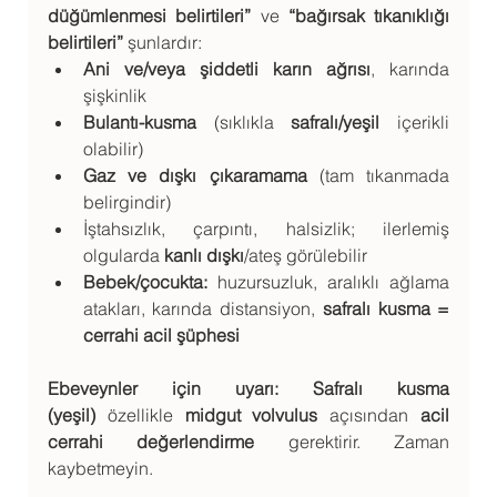
düğümlenmesi belirtileri”
 ve 
“bağırsak tıkanıklığı 
belirtileri”
 şunlardır:
Ani ve/veya şiddetli karın ağrısı
, karında 
şişkinlik
Bulantı-kusma
 (sıklıkla 
safralı/yeşil
 içerikli 
olabilir)
Gaz ve dışkı çıkaramama
 (tam tıkanmada 
belirgindir)
İştahsızlık, çarpıntı, halsizlik; ilerlemiş 
olgularda 
kanlı dışkı
/ateş görülebilir
Bebek/çocukta:
 huzursuzluk, aralıklı ağlama 
atakları, karında distansiyon, 
safralı kusma = 
cerrahi acil şüphesi
Ebeveynler için uyarı:
Safralı kusma 
(yeşil)
 özellikle 
midgut volvulus
 açısından 
acil 
cerrahi değerlendirme
 gerektirir. Zaman 
kaybetmeyin.