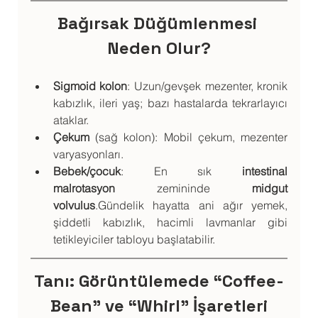
Bağırsak Düğümlenmesi 
Neden Olur?
Sigmoid kolon
: Uzun/gevşek mezenter, kronik 
kabızlık, ileri yaş; bazı hastalarda tekrarlayıcı 
ataklar.
Çekum
 (sağ kolon): Mobil çekum, mezenter 
varyasyonları.
Bebek/çocuk
: En sık 
intestinal 
malrotasyon
 zemininde 
midgut 
volvulus
.Gündelik hayatta ani ağır yemek, 
şiddetli kabızlık, hacimli lavmanlar gibi 
tetikleyiciler tabloyu başlatabilir. 
Tanı: Görüntülemede “Coffee-
Bean” ve “Whirl” İşaretleri