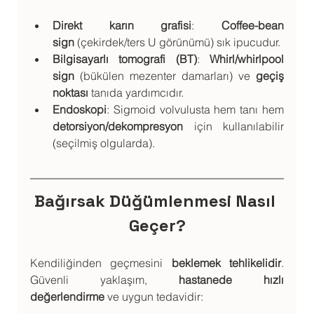
Direkt karın grafisi
: 
Coffee-bean 
sign
 (çekirdek/ters U görünümü) sık ipucudur.
Bilgisayarlı tomografi (BT)
: 
Whirl/whirlpool 
sign
 (bükülen mezenter damarları) ve 
geçiş 
noktası
 tanıda yardımcıdır.
Endoskopi
: Sigmoid volvulusta hem tanı hem 
detorsiyon/dekompresyon
 için kullanılabilir 
(seçilmiş olgularda).
Bağırsak Düğümlenmesi Nasıl 
Geçer?
Kendiliğinden geçmesini 
beklemek tehlikelidir
. 
Güvenli yaklaşım, 
hastanede hızlı 
değerlendirme
 ve uygun tedavidir: