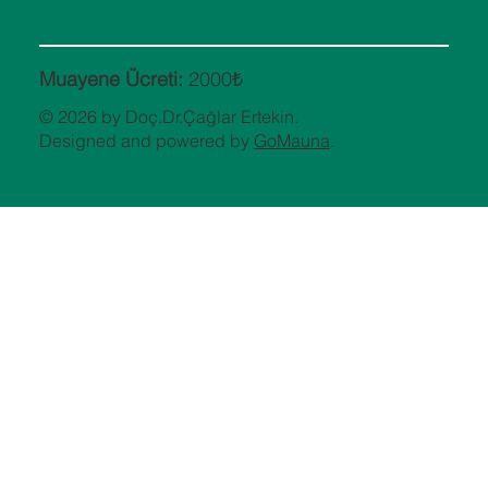
Muayene Ücreti:
2000₺
© 2026 by Doç.Dr.Çağlar Ertekin.
Designed and powered by
GoMauna
.