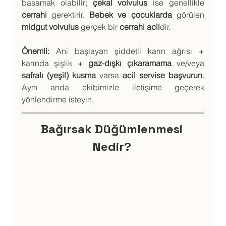
basamak olabilir; 
çekal volvulus
 ise genellikle 
cerrahi
 gerektirir. 
Bebek ve çocuklarda
 görülen 
midgut volvulus
 gerçek bir 
cerrahi acil
dir.
Önemli:
 Ani başlayan şiddetli karın ağrısı + 
karında şişlik + 
gaz-dışkı çıkaramama
 ve/veya 
safralı (yeşil) kusma
 varsa 
acil servise başvurun
. 
Aynı anda ekibimizle iletişime geçerek 
yönlendirme isteyin.
Bağırsak Düğümlenmesi 
Nedir? 