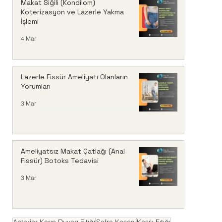
Makat Siğili (Kondilom)
Koterizasyon ve Lazerle Yakma
İşlemi
4 Mar
Lazerle Fissür Ameliyatı Olanların
Yorumları
3 Mar
Ameliyatsız Makat Çatlağı (Anal
Fissür) Botoks Tedavisi
3 Mar
Anterior Karın Duvarı Fıtığı
Safra Kesesi
Kasık Fıtığı