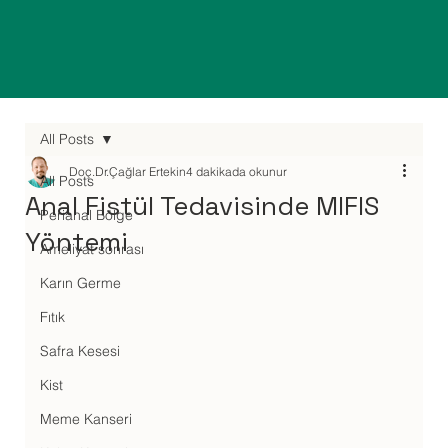
All Posts
Doç.Dr.Çağlar Ertekin
4 dakikada okunur
All Posts
Anal Fistül Tedavisinde MIFIS
Perianal Bölge
Yöntemi
Ameliyat sonrası
Karın Germe
Fıtık
Safra Kesesi
Kist
Meme Kanseri