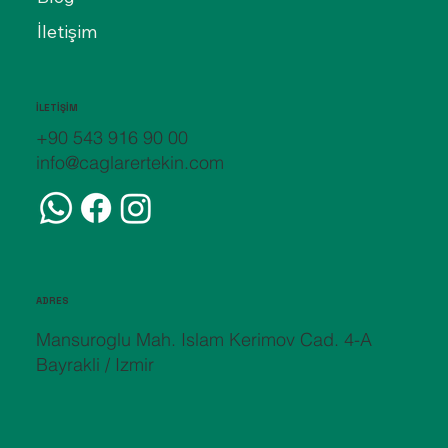
İletişim
İLETİŞİM
+90 543 916 90 00
info@caglarertekin.com
ADRES
Mansuroglu Mah. Islam Kerimov Cad. 4-A
Bayrakli / Izmir