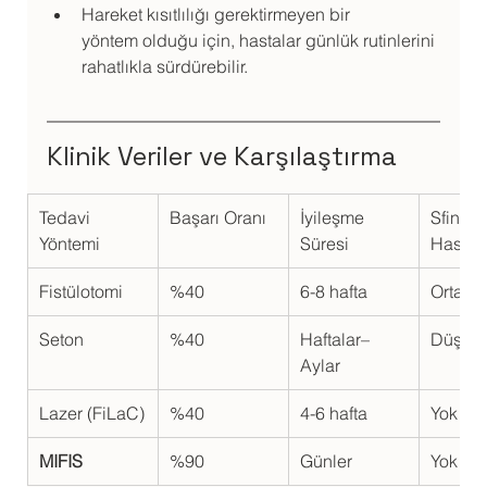
Hareket kısıtlılığı gerektirmeyen bir 
yöntem olduğu için, hastalar günlük rutinlerini 
rahatlıkla sürdürebilir.
Klinik Veriler ve Karşılaştırma
Tedavi 
Başarı Oranı
İyileşme 
Sfinkter
Yöntemi
Süresi
Hasarı 
Fistülotomi
%40
6-8 hafta
Orta –
Seton
%40
Haftalar–
Düşük
Aylar
Lazer (FiLaC)
%40
4-6 hafta
Yok
MIFIS
%90
Günler
Yok