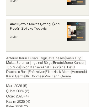
3 Mar
Ameliyatsız Makat Çatlağı (Anal
Fissür) Botoks Tedavisi
3 Mar
Anterior Karın Duvarı Fıtığı
Safra Kesesi
Kasık Fıtığı
Makat Sorunları
İnguinal Bölge
Bırads
Meme Kanseri
Tüp Mide
Kolon Kanseri
Anal Fissür
Anal Fistül
Diastazis Rekti
Enfeksiyon
Fibrokistik Meme
Hemoroid
Karın Germe
Kıl Dönmesi
Mini Karın Germe
Mart 2026
(5)
5 yazı
Şubat 2026
(2)
2 yazı
Ocak 2026
(4)
4 yazı
Kasım 2025
(4)
4 yazı
Ekim 2025
(7)
7 yazı