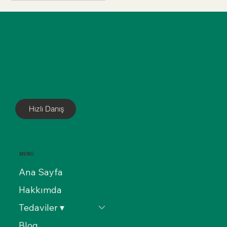
Makat çatlağı (anal
bir araya getirdik.
fissür) tedavisinde
cerrahi kesi olmadan,
sadece 5 dakikada
sağlığınıza kavuşun.
Ameliyatsız yöntemin
tüm detaylarını
rehberimizde inceleyin.
Hızlı Danış
MENÜ
Ana Sayfa
Hakkımda
Tedaviler ▾
Blog