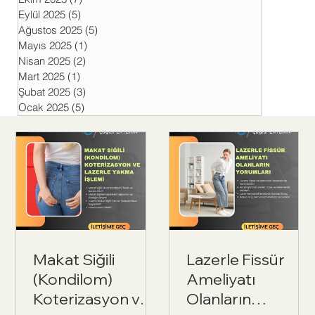
Eylül 2025
(5)
5 yazı
Ağustos 2025
(5)
5 yazı
Mayıs 2025
(1)
1 yazı
Nisan 2025
(2)
2 yazı
Mart 2025
(1)
1 yazı
Şubat 2025
(3)
3 yazı
Ocak 2025
(5)
5 yazı
Makat Siğili
Lazerle Fissür
(Kondilom)
Ameliyatı
Koterizasyon ve
Olanların