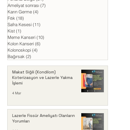
Ameliyat sonrası
(7)
7 yazı
Karın Germe
(4)
4 yazı
Fıtık
(18)
18 yazı
Safra Kesesi
(11)
11 yazı
Kist
(1)
1 yazı
Meme Kanseri
(10)
10 yazı
Kolon Kanseri
(6)
6 yazı
Kolonoskopi
(4)
4 yazı
Bağırsak
(2)
2 yazı
Makat Siğili (Kondilom)
Koterizasyon ve Lazerle Yakma
İşlemi
4 Mar
Lazerle Fissür Ameliyatı Olanların
Yorumları