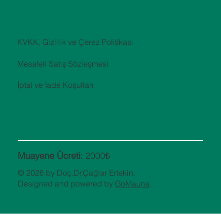
KVKK, Gizlilik ve Çerez Politikası
Mesafeli Satış Sözleşmesi
İptal ve İade Koşulları
Muayene Ücreti:
2000₺
© 2026 by Doç.Dr.Çağlar Ertekin.
Designed and powered by
GoMauna
.