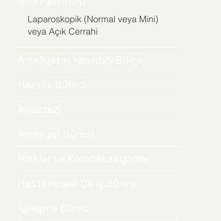
Ameliyat Türü
Laparoskopik (Normal veya Mini)
veya Açık Cerrahi
Ameliyatın Yapıldığı Bölge
Hazırlık Süreci
Anestezi
Ameliyat Süresi
Riskler ve Komplikasyonlar
Hastaneden Çıkış Süresi
İyileşme Süreci