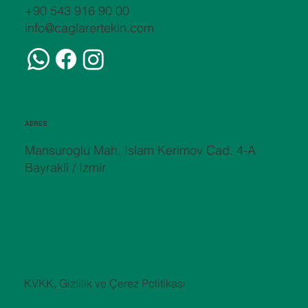
+90 543 916 90 00
info@caglarertekin.com
ADRES
Mansuroglu Mah. Islam Kerimov Cad. 4-A
Bayrakli / Izmir
KVKK, Gizlilik ve Çerez Politikası