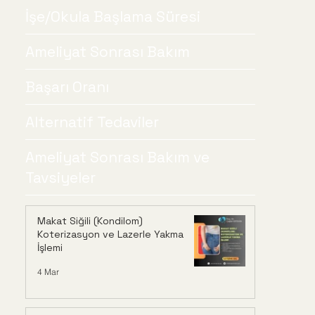
İşe/Okula Başlama Süresi
Ameliyat Sonrası Bakım
Başarı Oranı
Alternatif Tedaviler
Ameliyat Sonrası Bakım ve
Tavsiyeler
Makat Siğili (Kondilom)
Koterizasyon ve Lazerle Yakma
İşlemi
4 Mar